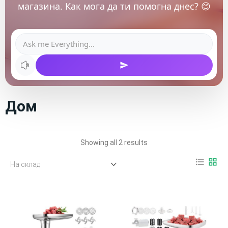
магазина. Как мога да ти помогна днес? 😊
Дом
Showing all 2 results
format_list_bulleted
grid_view