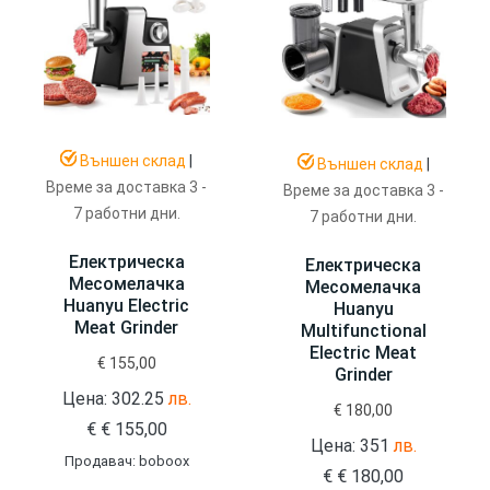
Външен склад
|
Външен склад
|
Време за доставка 3 -
Време за доставка 3 -
7 работни дни.
7 работни дни.
Електрическа
Електрическа
Месомелачка
Месомелачка
Huanyu Electric
Huanyu
Meat Grinder
Multifunctional
Electric Meat
€
155,00
Grinder
Цена: 302.25
лв.
€
180,00
€
€
155,00
Цена: 351
лв.
Продавач: boboox
€
€
180,00