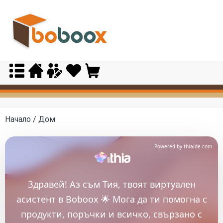
Skip
to
content
Начало
/ Дом
Powered by thiaide.com
Здравей! Аз съм Тия, твоят виртуален
асистент в Boboox 🌟 Мога да ти помогна с
продукти, поръчки и всичко, свързано с