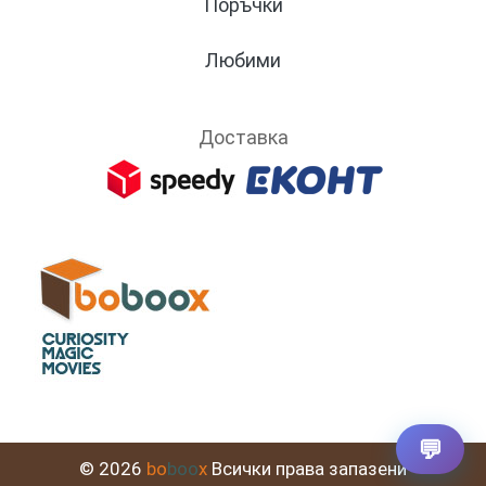
Поръчки
Любими
Доставка
💬
© 2026
bo
boo
x
Всички права запазени