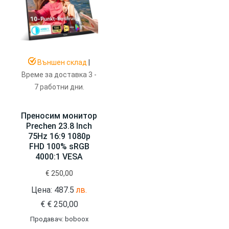
Външен склад
|
Време за доставка 3 -
7 работни дни.
Преносим монитор
Prechen 23.8 Inch
75Hz 16:9 1080p
FHD 100% sRGB
4000:1 VESA
€
250,00
Цена: 487.5
лв.
€
€
250,00
Продавач: boboox