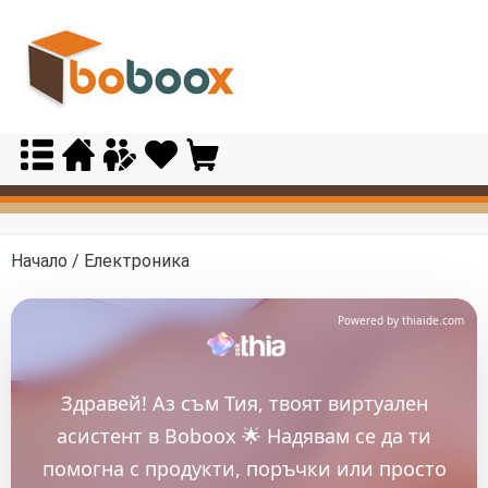
Skip
to
content
Начало
/ Електроника
Powered by thiaide.com
Здравей! Аз съм Тия, твоят виртуален
асистент в Boboox 🌟 Надявам се да ти
помогна с продукти, поръчки или просто