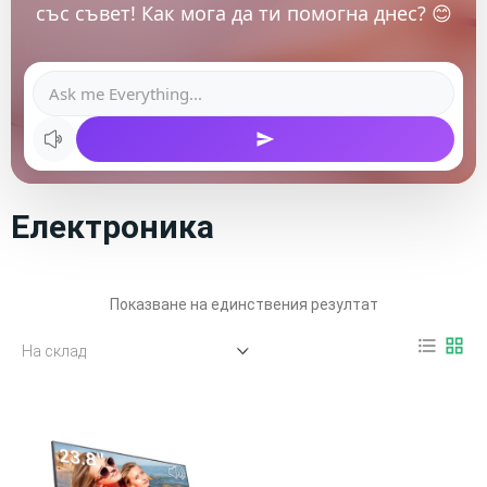
със съвет! Как мога да ти помогна днес? 😊
Електроника
Показване на единствения резултат
format_list_bulleted
grid_view