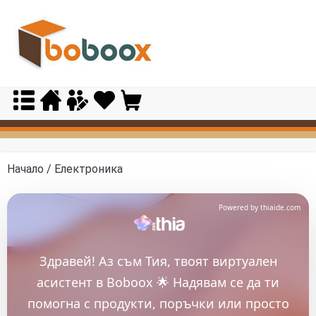
Skip
to
content
Начало
/ Електроника
Powered by thiaide.com
Здравей! Аз съм Тия, твоят виртуален
асистент в Boboox 🌟 Надявам се да ти
помогна с продукти, поръчки или просто