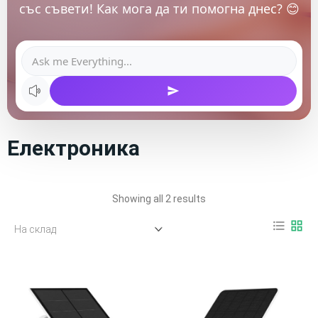
със съвети! Как мога да ти помогна днес? 😊
Електроника
Showing all 2 results
format_list_bulleted
grid_view