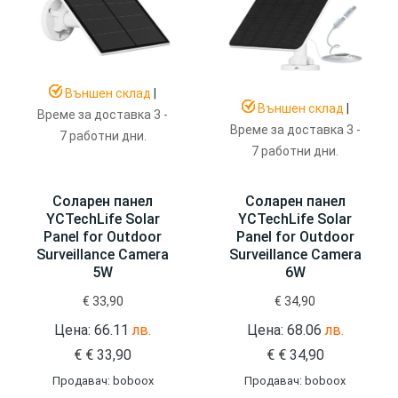
Външен склад
|
Външен склад
|
Време за доставка 3 -
Време за доставка 3 -
7 работни дни.
7 работни дни.
Соларен панел
Соларен панел
YCTechLife Solar
YCTechLife Solar
Panel for Outdoor
Panel for Outdoor
Surveillance Camera
Surveillance Camera
5W
6W
€
33,90
€
34,90
Цена: 66.11
лв.
Цена: 68.06
лв.
€
€
33,90
€
€
34,90
Продавач: boboox
Продавач: boboox