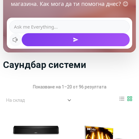
магазина. Как мога да ти помогна днес? 😊
Саундбар системи
Показване на 1–20 от 96 резултата
format_list_bulleted
grid_view