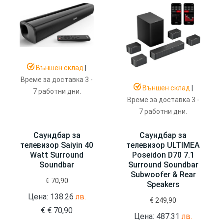
Външен склад
|
Време за доставка 3 -
Външен склад
|
7 работни дни.
Време за доставка 3 -
7 работни дни.
Саундбар за
Саундбар за
телевизор Saiyin 40
телевизор ULTIMEA
Watt Surround
Poseidon D70 7.1
Soundbar
Surround Soundbar
Subwoofer & Rear
€
70,90
Speakers
Цена: 138.26
лв.
€
249,90
€
€
70,90
Цена: 487.31
лв.