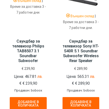
Външен склад
|
Време за доставка 3 -
7 работни дни.
Външен склад
|
Време за доставка 3 -
7 работни дни.
Саундбар за
Саундбар за
телевизор Philips
телевизор Sony HT-
TAB8507 3.1
S40R 5.1 Soundbar
Soundbar
Subwoofer Wireless
Subwoofer
Rear Speaker
€
239,90
€
289,90
Цена: 467.81
лв.
Цена: 565.31
лв.
€
€
239,90
€
€
289,90
Продавач: boboox
Продавач: boboox
ДОБАВЯНЕ В
ДОБАВЯНЕ В
КОЛИЧКАТА
КОЛИЧКАТА