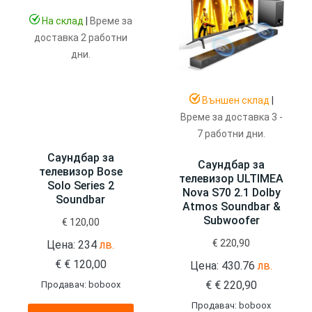
На склад
|
Време за
доставка 2 работни
дни.
Външен склад
|
Време за доставка 3 -
7 работни дни.
Саундбар за
Саундбар за
телевизор Bose
телевизор ULTIMEA
Solo Series 2
Nova S70 2.1 Dolby
Soundbar
Atmos Soundbar &
Subwoofer
€
120,00
€
220,90
Цена: 234
лв.
€
€
120,00
Цена: 430.76
лв.
€
€
220,90
Продавач: boboox
Продавач: boboox