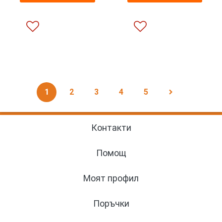
1
2
3
4
5
navigate_next
Контакти
Помощ
Моят профил
Поръчки