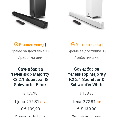
Външен склад
|
Външен склад
|
Време за доставка 3 -
Време за доставка 3 -
7 работни дни.
7 работни дни.
Саундбар за
Саундбар за
телевизор Majority
телевизор Majority
K2 2.1 Soundbar &
K2 2.1 Soundbar &
Subwoofer Black
Subwoofer White
€
139,90
€
139,90
Цена: 272.81
лв.
Цена: 272.81
лв.
€
€
139,90
€
€
139,90
Продавач: boboox
Продавач: boboox