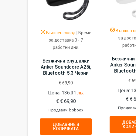
Външен с
Външен склад
|
Време
за доста
за доставка 3 - 7
работн
работни дни.
Безжични
Безжични слушалки
Anker Soun
Anker Soundcore A25i,
Bluetooth
Bluetooth 5.3 Черни
€
69
€
69,90
Цена: 1
Цена: 136.31
лв.
€
€
6
€
€
69,90
Продавач
Продавач: boboox
ДОБАВ
ДОБАВЯНЕ В
КОЛИ
КОЛИЧКАТА