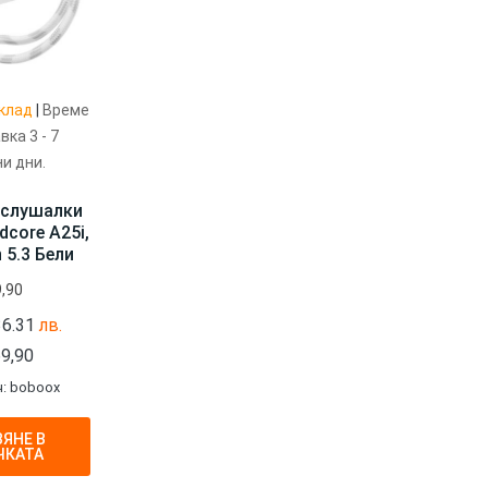
клад
|
Време
вка 3 - 7
и дни.
 слушалки
dcore A25i,
 5.3 Бели
,90
36.31
лв.
9,90
: boboox
ЯНЕ В
ЧКАТА