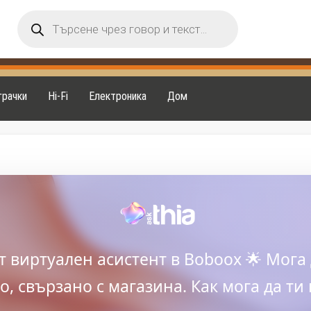
Products
search
грачки
Hi-Fi
Електроника
Дом
ят виртуален асистент в Boboox 🌟 Мога 
, свързано с магазина. Как мога да ти