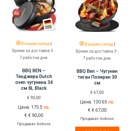
Външен склад
|
Външен склад
|
Време за доставка 3 -
Време за доставка 3 -
7 работни дни.
7 работни дни.
BBQ BEN –
BBQ Ben – Чугунен
Тенджера Dutch
тиган Полиран 30
oven чугунена 34
см
см 8L Black
€
67,00
€
90,00
Цена: 130.65
лв.
Цена: 175.5
лв.
€
€
67,00
€
€
90,00
Продавач: boboox
Продавач: boboox