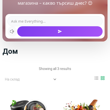
магазина – какво търсиш днес? 😊
Дом
Showing all 3 results
format_list_bulleted
grid_view