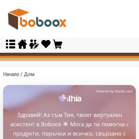
Skip
to
content
Начало
/ Дом
Powered by thiaide.com
Здравей! Аз съм Тия, твоят виртуален
асистент в Boboox 🌟 Мога да ти помогна с
продукти, поръчки и всичко, свързано с