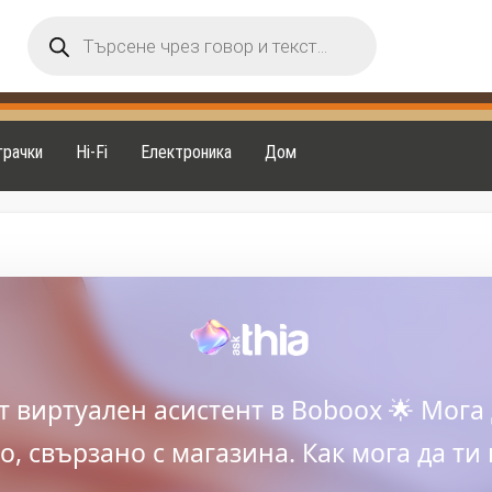
Products
search
грачки
Hi-Fi
Електроника
Дом
ят виртуален асистент в Boboox 🌟 Мога 
, свързано с магазина. Как мога да ти