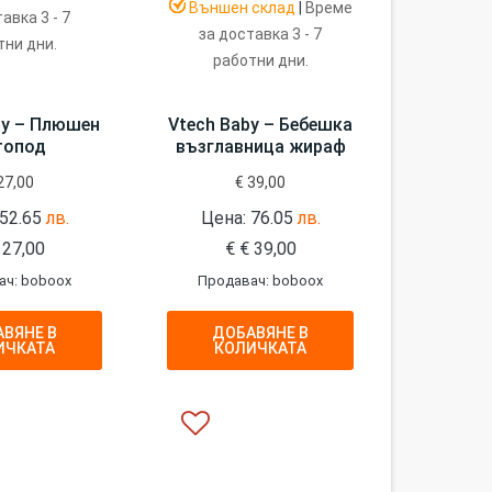
Външен склад
|
Време
авка 3 - 7
за доставка 3 - 7
тни дни.
работни дни.
by – Плюшен
Vtech Baby – Бебешка
топод
възглавница жираф
27,00
€
39,00
 52.65
лв.
Цена: 76.05
лв.
27,00
€
€
39,00
ач: boboox
Продавач: boboox
ВЯНЕ В
ДОБАВЯНЕ В
ИЧКАТА
КОЛИЧКАТА