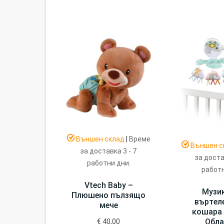
Външен склад
|
Време
Външен с
за доставка 3 - 7
за доста
работни дни.
работн
Vtech Baby –
Музи
Плюшено пълзящо
въртел
мече
кошара 
Обла
€
40,00