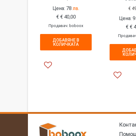
Цена: 78
лв.
€
49
€
€
40,00
Цена: 9
Продавач: boboox
€
€
4
Продавач
ДОБАВЯНЕ В
КОЛИЧКАТА
ДОБАВ
КОЛИ
Конта
Помо