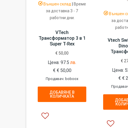
Външен склад
|
Време
за доставка 3 - 7
Външен с
работни дни.
за доста
работн
VTech
Трансформатор 3 в 1
Vtech Sw
Super T-Rex
Dino
Трансф
€
50,00
€
27
Цена: 97.5
лв.
Цена: 5
€
€
50,00
€
€
2
Продавач: boboox
Продавач
ДОБАВЯНЕ В
КОЛИЧКАТА
ДОБАВ
КОЛИ