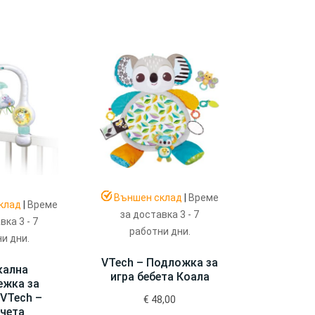
Външен склад
|
Време
клад
|
Време
за доставка 3 - 7
вка 3 - 7
работни дни.
и дни.
VTech – Подложка за
кална
игра бебета Коала
ежка за
VTech –
€
48,00
чета