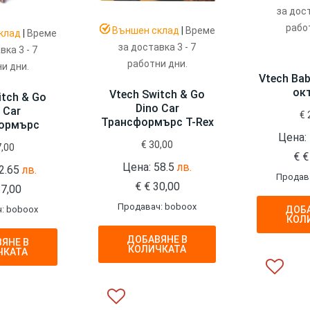
за дост
рабо
Външен склад
|
Време
клад
|
Време
за доставка 3 - 7
вка 3 - 7
работни дни.
и дни.
Vtech Ba
ок
Vtech Switch & Go
itch & Go
Dino Car
 Car
€
Трансформърс T-Rex
ормърс
Цена:
€
30,00
,00
€
€
Цена: 58.5
лв.
2.65
лв.
Продав
€
€
30,00
7,00
Продавач: boboox
: boboox
ДОБА
КОЛ
ДОБАВЯНЕ В
ЯНЕ В
КОЛИЧКАТА
ЧКАТА