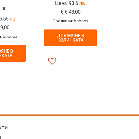
Цена: 93.6
лв.
,00
€
€
48,00
5.55
лв.
Продавач: boboox
9,00
ДОБАВЯНЕ В
: boboox
КОЛИЧКАТА
ЯНЕ В
ЧКАТА
кти
щ