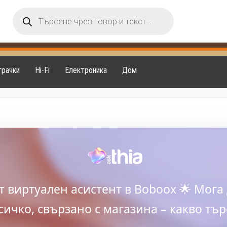
Products
search
грачки
Hi-Fi
Електроника
Дом
ят виртуален асистент в Boboox 🌟 Мога 
сичко, свързано с магазина – какво тър