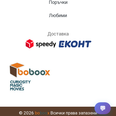
Поръчки
Любими
Доставка
💬
© 2026
bo
boo
x
Всички права запазени