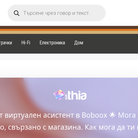
Products
search
грачки
Hi-Fi
Електроника
Дом
ят виртуален асистент в Boboox 🌟 Мога 
, свързано с магазина. Как мога да ти