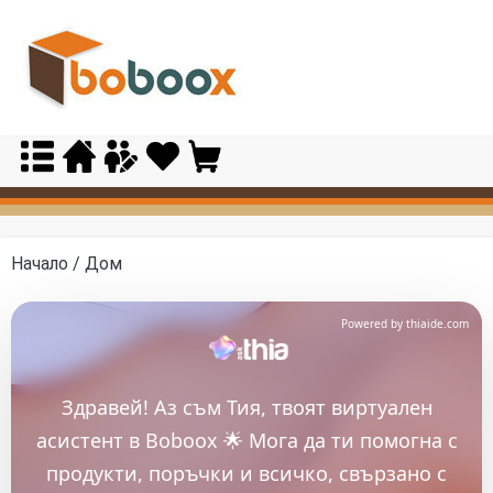
Skip
to
content
Начало
/ Дом
Powered by thiaide.com
Здравей! Аз съм Тия, твоят виртуален
асистент в Boboox 🌟 Мога да ти помогна с
продукти, поръчки и всичко, свързано с