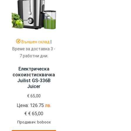
Външен склад
|
Време за доставка 3 -
7 работни дни.
Електрическа
сокоизстисквачка
Juilist GS-336B
Juicer
€
65,00
Цена: 126.75
лв.
€
€
65,00
Продавач: boboox