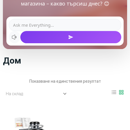
магазина – какво търсиш днес? 😊
Дом
Показване на единствения резултат
format_list_bulleted
grid_view