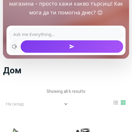
магазина – просто кажи какво търсиш! Как
мога да ти помогна днес? 😊
Дом
Showing all 6 results
format_list_bulleted
grid_view