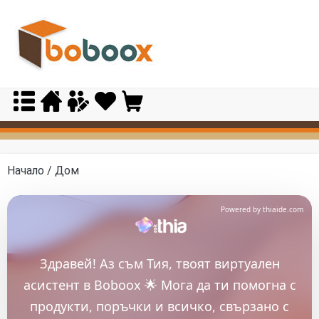
Skip
to
content
Начало
/ Дом
Powered by thiaide.com
Здравей! Аз съм Тия, твоят виртуален
асистент в Boboox 🌟 Мога да ти помогна с
продукти, поръчки и всичко, свързано с