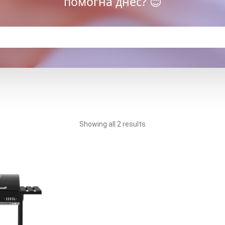
помогна днес? 😊
Showing all 2 results