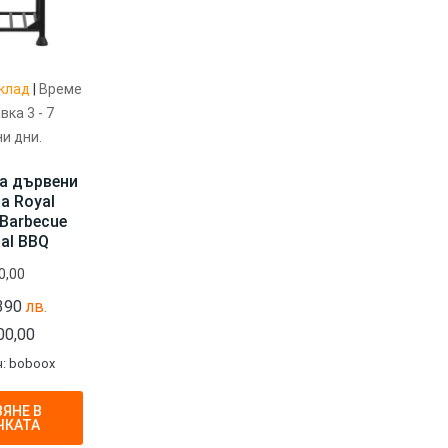
клад
|
Време
вка 3 - 7
и дни.
а дървени
а Royal
Barbecue
al BBQ
0,00
 390
лв.
00,00
: boboox
ЯНЕ В
ЧКАТА