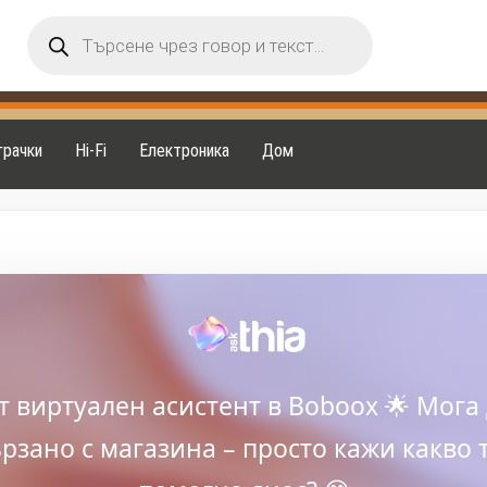
Products
search
грачки
Hi-Fi
Електроника
Дом
ят виртуален асистент в Boboox 🌟 Мога 
рзано с магазина – просто кажи какво 