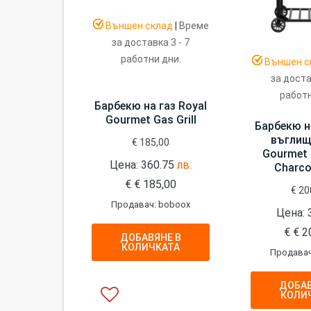
Външен склад
|
Време
за доставка 3 - 7
работни дни.
Външен с
за доста
работн
Барбекю на газ Royal
Gourmet Gas Grill
Барбекю н
въглищ
€
185,00
Gourmet 
Цена: 360.75
лв.
Charco
€
€
185,00
€
20
Продавач: boboox
Цена:
€
€
2
ДОБАВЯНЕ В
КОЛИЧКАТА
Продавач
ДОБАВ
КОЛИ