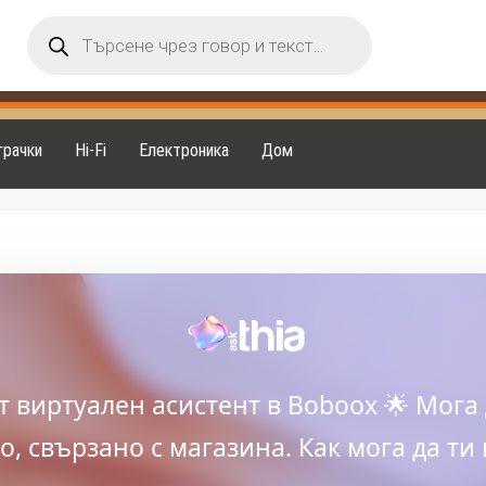
Products
search
грачки
Hi-Fi
Електроника
Дом
ят виртуален асистент в Boboox 🌟 Мога 
, свързано с магазина. Как мога да ти