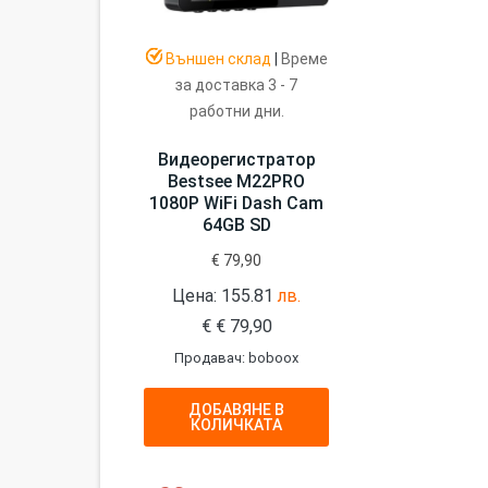
Външен склад
|
Време
за доставка 3 - 7
работни дни.
Видеорегистратор
Bestsee M22PRO
1080P WiFi Dash Cam
64GB SD
€
79,90
Цена: 155.81
лв.
€
€
79,90
Продавач: boboox
ДОБАВЯНЕ В
КОЛИЧКАТА