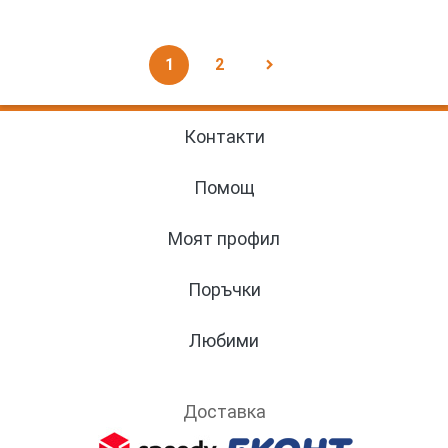
1
2
navigate_next
Контакти
Помощ
Моят профил
Поръчки
Любими
Доставка