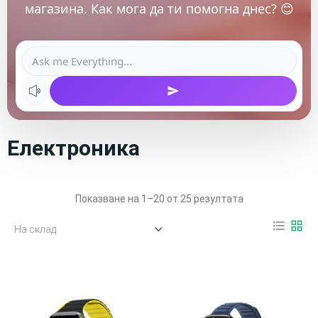
магазина. Как мога да ти помогна днес? 😊
Електроника
Показване на 1–20 от 25 резултата
format_list_bulleted
grid_view