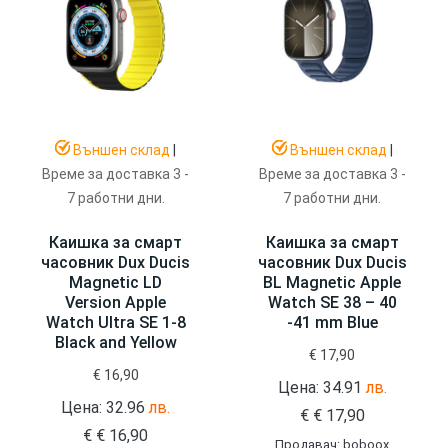
Външен склад
|
Външен склад
|
Време за доставка 3 -
Време за доставка 3 -
7 работни дни.
7 работни дни.
Каишка за смарт
Каишка за смарт
часовник Dux Ducis
часовник Dux Ducis
Magnetic LD
BL Magnetic Apple
Version Apple
Watch SE 38 – 40
Watch Ultra SE 1-8
-41 mm Blue
Black and Yellow
€
17,90
€
16,90
Цена: 34.91
лв.
Цена: 32.96
лв.
€
€
17,90
€
€
16,90
Продавач: boboox