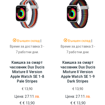
Външен склад
|
Външен склад
|
Време за доставка 3 -
Време за доставка 3 -
7 работни дни.
7 работни дни.
Каишка за смарт
Каишка за смарт
часовник Dux Ducis
часовник Dux Ducis
Mixture II Version
Mixture II Version
Apple Watch SE 1-8
Apple Watch SE 1-9
Pale Stripes
Dark Stripes
€
13,90
€
13,90
Цена: 27.11
лв.
Цена: 27.11
лв.
€
€
13,90
€
€
13,90