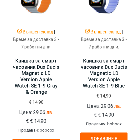
Външен склад
|
Външен склад
|
Време за доставка 3 -
Време за доставка 3 -
7 работни дни.
7 работни дни.
Каишка за смарт
Каишка за смарт
часовник Dux Ducis
часовник Dux Ducis
Magnetic LD
Magnetic LD
Version Apple
Version Apple
Watch SE 1-9 Gray
Watch SE 1-9 Blue
& Orange
€
14,90
€
14,90
Цена: 29.06
лв.
Цена: 29.06
лв.
€
€
14,90
€
€
14,90
Продавач: boboox
Продавач: boboox
ДОБАВЯНЕ В