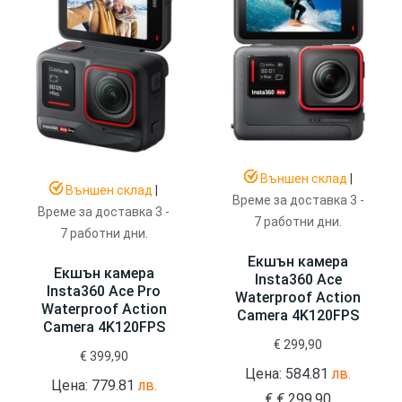
Външен склад
|
Външен склад
|
Време за доставка 3 -
Време за доставка 3 -
7 работни дни.
7 работни дни.
Екшън камера
Екшън камера
Insta360 Ace
Insta360 Ace Pro
Waterproof Action
Waterproof Action
Camera 4K120FPS
Camera 4K120FPS
€
299,90
€
399,90
Цена: 584.81
лв.
Цена: 779.81
лв.
€
€
299,90