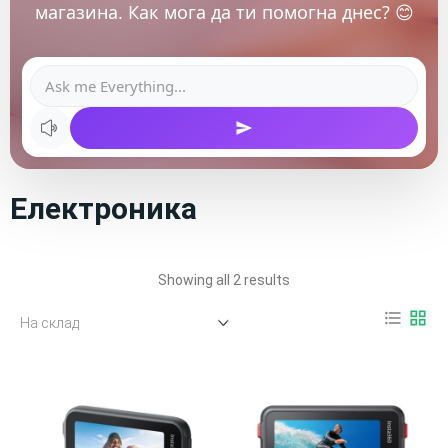
магазина. Как мога да ти помогна днес? 😊
Електроника
Showing all 2 results
format_list_bulleted
grid_view