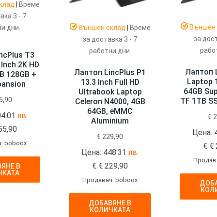
клад
|
Време
вка 3 - 7
Външен 
и дни.
Външен склад
|
Време
за дост
за доставка 3 - 7
рабо
работни дни.
ncPlus T3
 Inch 2K HD
Лаптоп L
Лаптоп LincPlus P1
GB 128GB +
Laptop 
13.3 Inch Full HD
pansion
64GB Sup
Ultrabook Laptop
5,90
TF 1TB SS
Celeron N4000, 4GB
64GB, eMMC
04.01
лв.
€
2
Aluminium
55,90
Цена: 
€
229,90
: boboox
€
€
Цена: 448.31
лв.
Продав
€
€
229,90
ЯНЕ В
ЧКАТА
Продавач: boboox
ДОБА
КОЛ
ДОБАВЯНЕ В
КОЛИЧКАТА