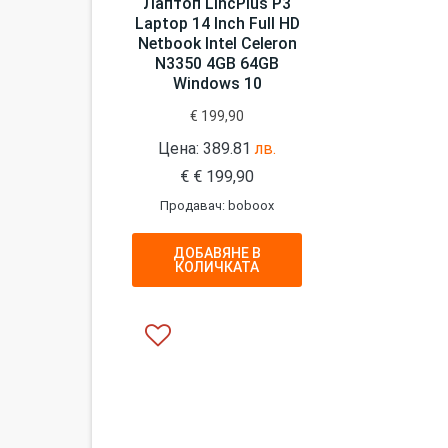
Лаптоп LincPlus P3
Laptop 14 Inch Full HD
Netbook Intel Celeron
N3350 4GB 64GB
Windows 10
€
199,90
Цена: 389.81
лв.
€
€
199,90
Продавач: boboox
ДОБАВЯНЕ В
КОЛИЧКАТА