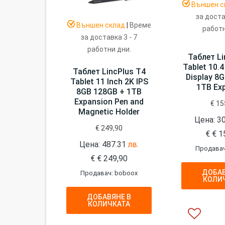
Външен с
за доста
Външен склад
|
Време
работн
за доставка 3 - 7
работни дни.
Таблет Li
Tablet 10.4
Таблет LincPlus T4
Display 8
Tablet 11 Inch 2K IPS
1TB Ex
8GB 128GB + 1TB
Expansion Pen and
€
15
Magnetic Holder
Цена: 3
€
249,90
€
€
1
Цена: 487.31
лв.
Продавач
€
€
249,90
ДОБАВ
Продавач: boboox
КОЛИ
ДОБАВЯНЕ В
КОЛИЧКАТА