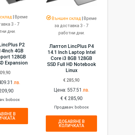
склад
|
Време
Външен склад
|
Време
авка 3 - 7
за доставка 3 - 7
тни дни.
работни дни.
incPlus P2
Лаптоп LincPlus P4
14Inch 4GB
14.1 Inch Laptop Intel
port 128GB
Core i3 8GB 128GB
D Expansion
SSD Full HD Notebook
Linux
09,90
€
285,90
409.31
лв.
Цена: 557.51
лв.
209,90
€
€
285,90
ач: boboox
Продавач: boboox
ВЯНЕ В
ИЧКАТА
ДОБАВЯНЕ В
КОЛИЧКАТА