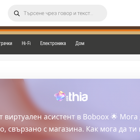
Products
search
грачки
Hi-Fi
Електроника
Дом
ят виртуален асистент в Boboox 🌟 Мога 
, свързано с магазина. Как мога да ти