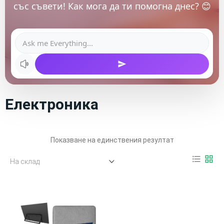
със съвети! Как мога да ти помогна днес? 😊
Електроника
Показване на единствения резултат
format_list_bulleted
grid_view