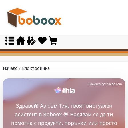
Skip
to
content
Начало
/ Електроника
Powered by thiaide.com
Здравей! Аз съм Тия, твоят виртуален
асистент в Boboox 🌟 Надявам се да ти
помогна с продукти, поръчки или просто